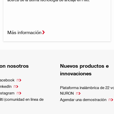
Más información
on nosotros
Nuevos productos e
innovaciones
Facebook

inkedIn

Plataforma inalámbrica de 22 vo
nstagram

NURON

lti (comunidad en línea de
Agendar una demostración
