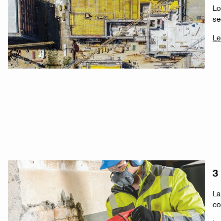
Lo
se
Le
3
La
co