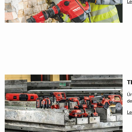
Le
T
Ún
de
Le